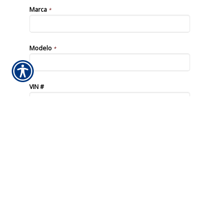
Marca
*
Modelo
*
VIN #
CC's
Opciones de alcance
Cobertura
*